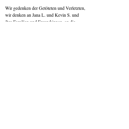
Wir gedenken der Getöteten und Verletzten, 
wir denken an Jana L. und Kevin S. und 
ihre Familien und Freund:innen, an die 
Traumatisierten und Verwundeten. Wir 
versichern ihnen wie allen Betroffenen 
rechter Gewalt unsere Solidarität und 
Unterstützung. Und wir sind der 
Überzeugung, dass wer Gedenken ernst 
meint, endlich entschlossen handeln muss 
und Polizeiarbeit- und kultur kritisch 
überprüfen, die Strafverfolgung 
intensivieren, Betroffene besser schützen, 
gesellschaftlichen Rassismus und 
Antisemitismus und deren Wirkung auf die 
Entwicklung rechten Terrors mit einer 
Enquetekommission des Landtages 
untersuchen und die demokratische 
Zivilgesellschaft stärken muss. 